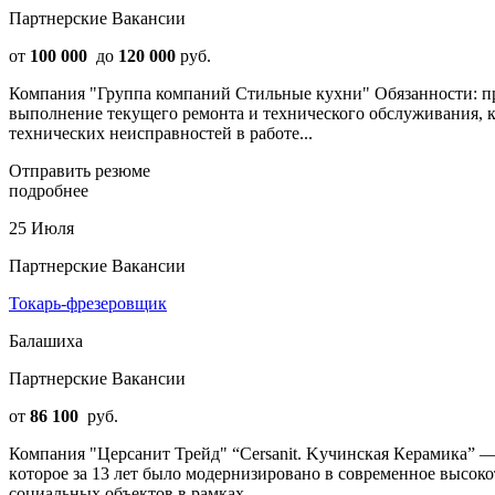
Партнерские Вакансии
от
100 000
до
120 000
руб.
Компания "Группа компаний Стильные кухни" Обязанности: пр
выполнение текущего ремонта и технического обслуживания, 
технических неисправностей в работе...
Отправить резюме
подробнее
25 Июля
Партнерские Вакансии
Токарь-фрезеровщик
Балашиха
Партнерские Вакансии
от
86 100
руб.
Компания "Церсанит Трейд" “Сersanit. Kучинскaя Кeрамика” —
кoтopoe за 13 лeт было модеpнизиpoвaнo в cовpемeнноe выcоко
социальных объектов в рамках...