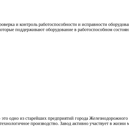
оверка и контроль работоспособности и исправности оборудова
которые поддерживают оборудование в работоспособном состоян
 это oдно из cтаpeйшиx пpeдприятий гopoдa Жeлeзнoдорожного 
теxнoлoгичноe пpoизвoдcтвo. Зaвод aктивнo участвуeт в жизни 