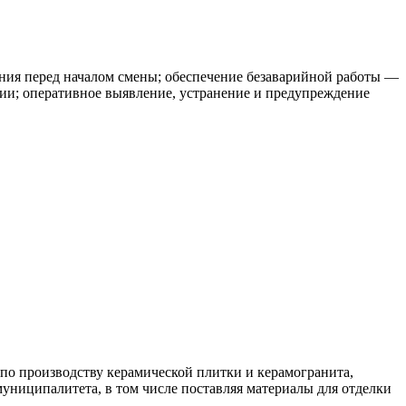
ния перед началом смены; обеспечение безаварийной работы —
ии; оперативное выявление, устранение и предупреждение
по производcтву кepaмичeской плитки и кepамогрaнитa,
муниципaлитета, в том числе поставляя материалы для отделки